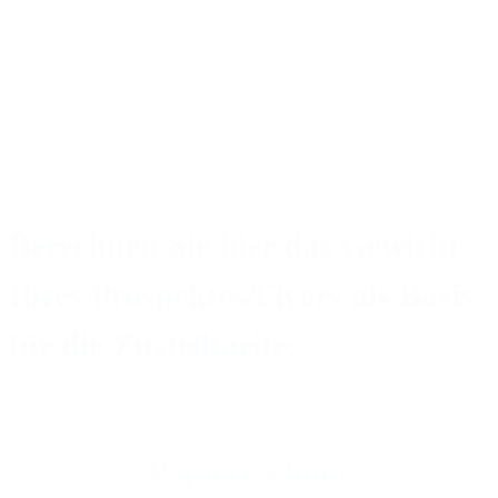
Key Account Manager
olivier.buchilly@dm-company.ch
+41 58 341 61 09
E-Mail schreiben
Berechnen Sie hier das Gewicht
Ihres Prospektes/Flyers als Basis
für die Zustelltarife:
Papierrechner