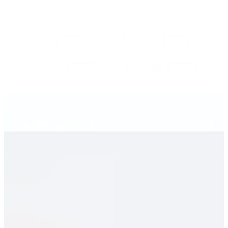
Länge in mm
Breite in mm
Gewicht in g/m2
Anzahl Blätter
Gesamtgewicht:
-- g