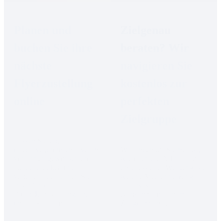
Planen und 
Zielgenau 
buchen Sie ihre 
beraten? Wir 
nächste 
navigieren Sie 
Flyerzustellung 
kostenlos zur 
online
perfekten 
Zielgruppe
Lassen Sie über 
directflyer.ch Ihren Flyer im 
Wir finden für Sie heraus, 
von Ihnen gewünschten 
wie hoch die Affinität für 
Gebiet drucken und 
unadressierter Werbung ist, 
verteilen oder planen Sie 
welche Mediennutzung 
Ihre nächste 
oder was für ein 
Prospekteverteilung über 
Konsumverhalten Ihre 
unsere Plattform!
Zielgruppe hat.