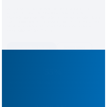
Werben Sie dort, wo die Kaufentscheidungen getroffen 
werden: zu Hause. Die Zustellung erfolgt durch die 
Mitarbeiterinnen und Mitarbeiter der Post und garantiert Ihnen 
eine Premiumqualität zu günstigen DMC-Preisen. Wir beraten 
Sie gerne persönlich oder planen Sie Ihren Werbeeinsatz 
gleich online auf directflyer.ch.
Flyerzustellung buchen
Beraten lassen
55%
der Schweizer Bevölkerung lebt in werbeaffinen Haushalten