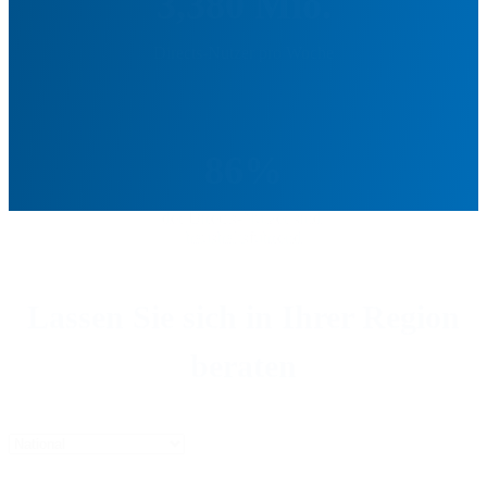
3,380 Mio.
Directs-Nutzer pro Woche
86%
der Directs-Nutzer sind 

haushaltsführend
Lassen Sie sich in Ihrer Region
beraten