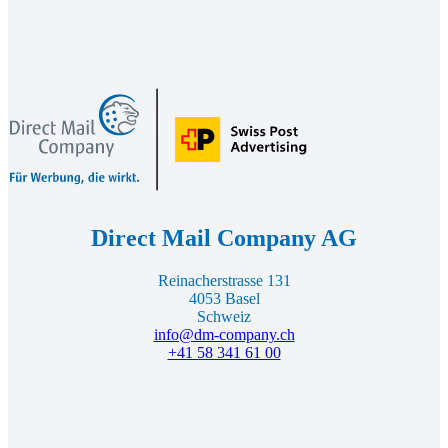
Zielgruppe
Jetzt buchen
anfragen
Direct
Mail
Footer
Company,
zur
Startseite
Direct Mail Company AG
Reinacherstrasse 131
4053 Basel
Schweiz
info@dm-company.ch
+41 58 341 61 00