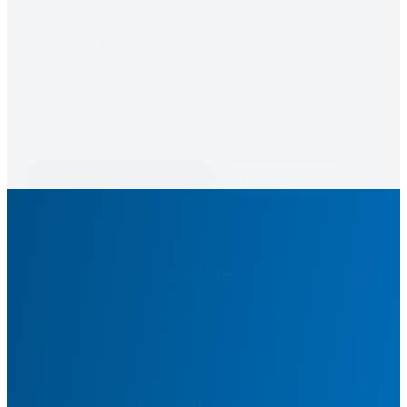
Werben Sie dort, wo die Kaufentscheidungen getroffen 
werden: zu Hause. Die Zustellung erfolgt durch die 
Mitarbeiterinnen und Mitarbeiter der Post und garantiert Ihnen 
eine Premiumqualität zu günstigen DMC-Preisen. Wir beraten 
Sie gerne persönlich oder planen Sie Ihren Werbeeinsatz 
gleich online auf directflyer.ch.
Flyerzustellung buchen
Beraten lassen
55%
der Schweizer Bevölkerung lebt in werbeaffinen Haushalten