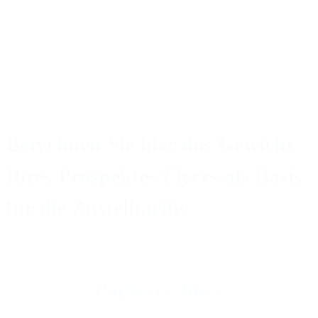
Tessin
vid@dm-company.ch
+41 58 341 61 16
E-Mail schreiben
Berechnen Sie hier das Gewicht
Ihres Prospektes/Flyers als Basis
für die Zustelltarife:
Papierrechner