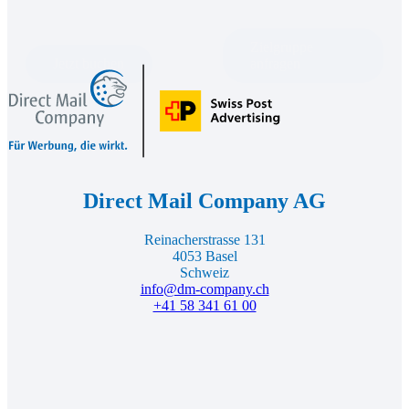
Zielgruppe
Jetzt buchen
anfragen
Direct
Mail
Footer
Company,
zur
Startseite
Direct Mail Company AG
Reinacherstrasse 131
4053 Basel
Schweiz
info@dm-company.ch
+41 58 341 61 00