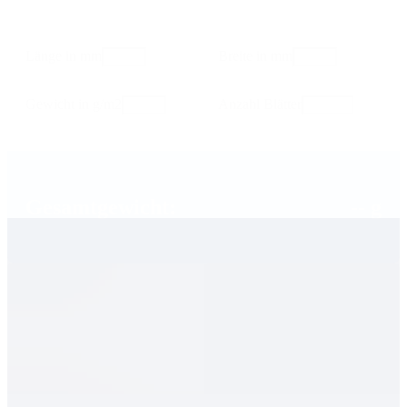
Länge in mm
Breite in mm
Gewicht in g/m2
Anzahl Blätter
Gesamtgewicht:
-- g