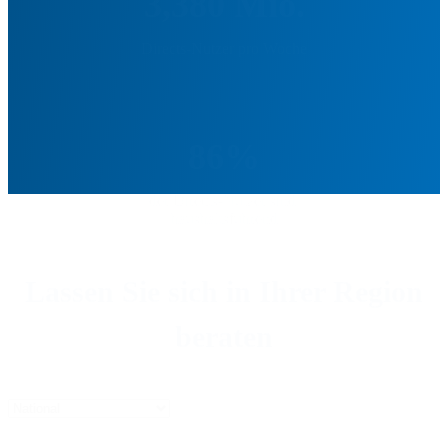
3,380 Mio.
Directs-Nutzer pro Woche
86%
der Directs-Nutzer sind 

haushaltsführend
Lassen Sie sich in Ihrer Region
beraten