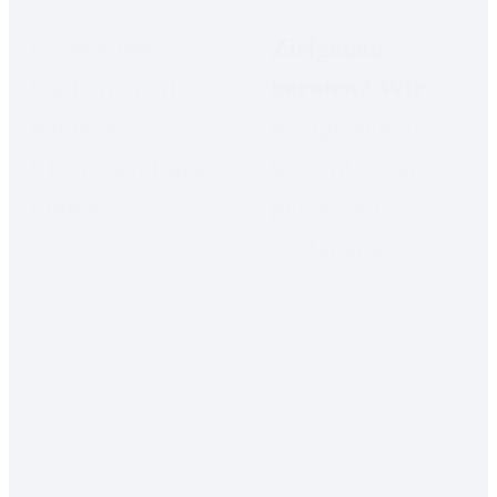
Planen und 
Zielgenau 
buchen Sie ihre 
beraten? Wir 
nächste 
navigieren Sie 
Flyerzustellung 
kostenlos zur 
online
perfekten 
Zielgruppe
Lassen Sie über 
directflyer.ch Ihren Flyer im 
Wir finden für Sie heraus, 
von Ihnen gewünschten 
wie hoch die Affinität für 
Gebiet drucken und 
unadressierter Werbung ist, 
verteilen oder planen Sie 
welche Mediennutzung 
Ihre nächste 
oder was für ein 
Prospekteverteilung über 
Konsumverhalten Ihre 
unsere Plattform!
Zielgruppe hat.