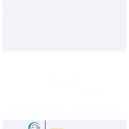
Website, insbesondere Bilder, Grafiken, Tondokumente,
Videosequenzen, Texte, usw., sind urheberrechtlich geschützt. Der
Urheberrechtsschutz ist gewährleistet durch das Schweizer
Bundesgesetz über das Urheberrecht und verwandte Schutzrechte
(SR 231.1) sowie das Bundesgesetz gegen den unlauteren
Wettbewerb (SR 241). Die Inhalte dieser Website sind
ausschliesslich für den privaten Gebrauch bestimmt. Jegliche andere
Nutzung, in welcher Form auch immer, ist untersagt, insbesondere
die Publikation oder die Vervielfältigung der Inhalte dieser Website
sowie jede Nachahmung davon.
Weitere Informationen zum Datenschutz finden Sie auf unserer
Datenschutz-Seite
.
Allgemeine
Geschäftsbedingungen
AGB Zustellung Directs
AGB Consumo Print
Direct
Mail
AGB Online Werbung
AGB directflyer.ch