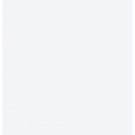
Schweiz
welcome@valencia.ch
Programmierung und Hosting
directflyer.ch
Pingen GmbH
Badenerstrasse 47
8004 Zurich
Schweiz
support@pingen.com
Bildnachweis
© Getty Images, Direct Mail Company AG, Adobe Firefly
Rechtliche Hinweise und Datenschutz
Wir sichern Ihnen Vertraulichkeit im Umgang mit Ihren Angaben zu
– jede uns zugänglich gemachte Information wird ausschliesslich für
den jeweils beschriebenen Zweck verwendet. Die Inhalte dieser