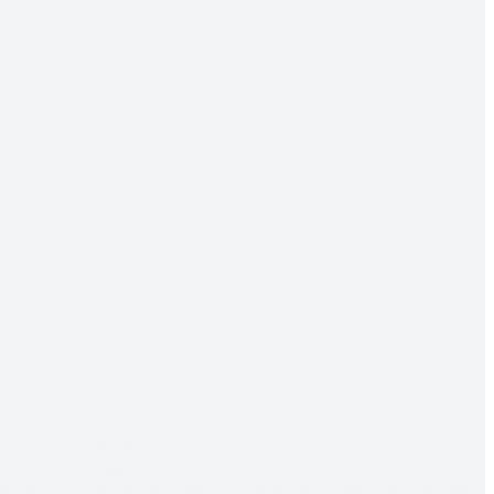
r gli scopi descritti di volta in volta. I contenuti di questo sito web,
ntita dalla Legge federale sul diritto d'autore e sui diritti connessi
vato. È vietato qualsiasi altro uso, in qualsiasi forma, in particolare