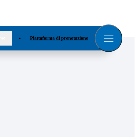
Apri
il
menu
Piattaforma di prenotazione
amo