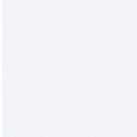
Valencia Kommunikation AG
Steinentorstrasse 19
4053 Basilea
Svizzera
welcome@valencia.ch
Programmazione e hosting
directflyer.ch
Pingen GmbH
Badenerstrasse 47
8004 Zurigo
Svizzera
support@pingen.com
Immagine
© Getty Images, Direct Mail Company AG, Adobe Firefly
Nota legale e protezione dei dati
Vi assicuriamo la riservatezza nel trattamento dei vostri dati: qualsiasi
in particolare immagini, grafici, documenti sonori, sequenze video, testi
(RS 231.1) e dalla Legge federale contro la concorrenza sleale (RS 241).