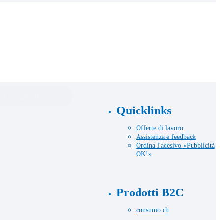
CG directflyer.ch
Quicklinks
Offerte di lavoro
Assistenza e feedback
Ordina l'adesivo «Pubblicità
OK!»
Prodotti B2C
consumo.ch