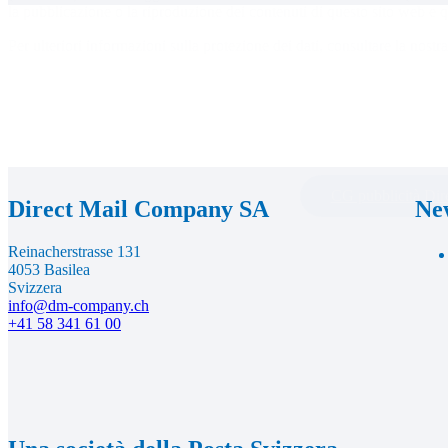
la pubblicazione o la riproduzione dei contenuti di questo sito web e qu
Per ulteriori informazioni sulla protezione dei dati, consultare la nostr
Footer
CG pubblicità Dir
Direct Mail Company SA
New
Reinacherstrasse 131
4053 Basilea
Svizzera
info@dm-company.ch
+41 58 341 61 00