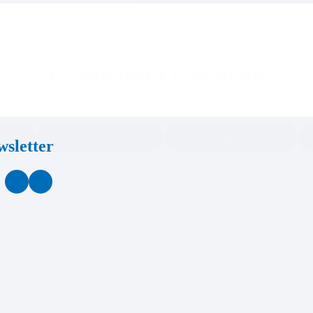
alsiasi imitazione degli stessi.
a pagina sulla
protezione dei dati
.
Condizioni Generali
ects
CG Consumo Print
CG pubblicità online
sletter
Facebook
LinkedIn