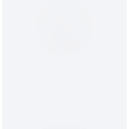
Tutta la Svizzera
Roberto Blank
Sales Manager
roberto.blank@dm-company.ch
+41 58 341 61 31