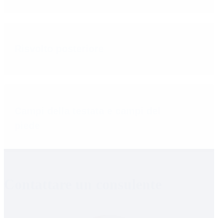
Risvolto posteriore
Campi della testata e campi del
piede
Contattare un consulente