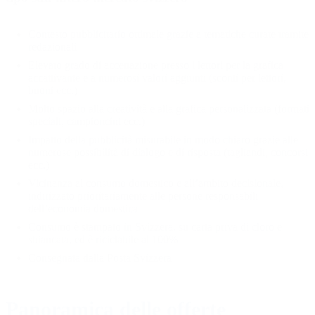
Contesto pubblicitario ottimale grazie a tematiche curate tramite
redazionali
Elevato grado di accettazione presso i lettori per la grafica
accattivante e a numerosi valori aggiunti (sconti per lettori,
buoni ecc.)
Molto spazio alla creatività e alla grafica personalizzata (formati
speciali, campioncini ecc.)
Impatto della pubblicità misurabile in modo chiaro grazie alle
numerose possibilità di dialogo e di risposta (tagliandi, concorsi
ecc.)
Vicinanza al consumo domestico e all’ambito decisionale,
indirizzato prioritariamente alle persone responsabili
dell’economia domestica
Consumo è stampato in Svizzera, su carta priva di cloro e
sbiancata, ed è riciclabile al 100%
Consegnata dalla Posta Svizzera
Panoramica delle offerte