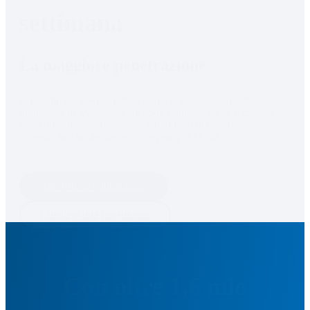
settimana
La maggiore penetrazione
Consumo è il medium che veicola la pubblicità diretta non 
indirizzata in Svizzera: l’edizione stampata viene recapitata 
una volta alla settimana oltre 1,6 milioni di economie 
domestiche che desiderano ricevere pubblicità.
Alle offerte pubblicitarie
Chiedere una consulenza
Con oltre 1,6 mio