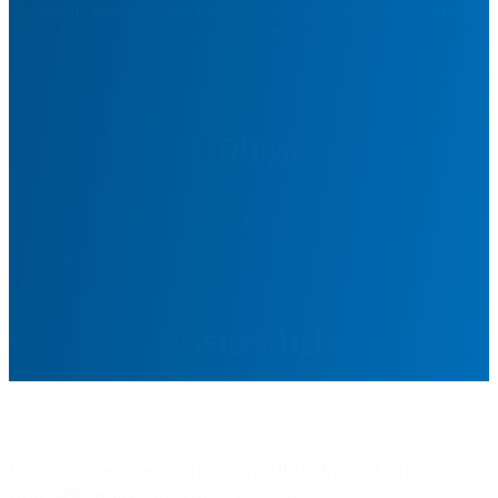
di famiglie ricettive alla pubblicità vengono raggiunte una volta alla 
settimana
100%
riciclabile, senza cloro 

e carta sbiancata
misurabile
grazie a diverse opzioni di dialogo e di 

opzioni di risposta
Consumo è l’unico mezzo pubblicitario di questo
tipo sull’intero mercato svizzero