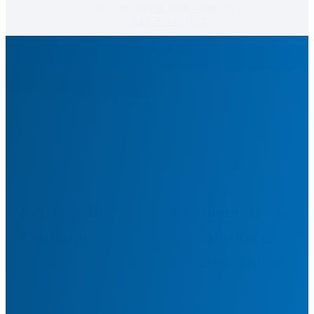
massimo.moretti@dm-company.ch
+41 58 341 61 32
Scrivi una e-mail
Edizioni di 
Consumo.ch – la 
Consumo
piattaforma di 
consumo online
consumo.ch è 
Qui potete consultare 