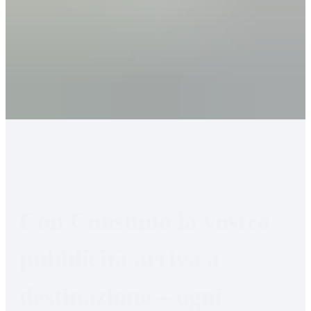
ogni
settimana
Con Consumo la vostra 
pubblicità arriva a 
destinazione – ogni 