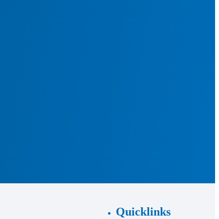
target specifico.
Quicklinks