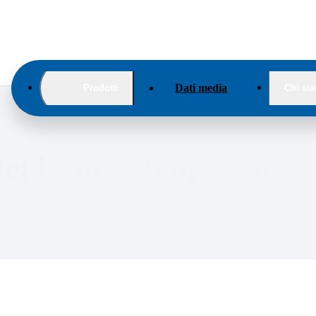
Dati media
Prodotti
Chi si
ei lettori di opuscoli
lla WEMF/REMP lo conferma: i direct mailing non personalizzati sono 
 grado di esprimersi in una delle lingue nazionali esamina della pubblicit
pa di promozione: l’84% delle persone che utilizzano questo canale di c