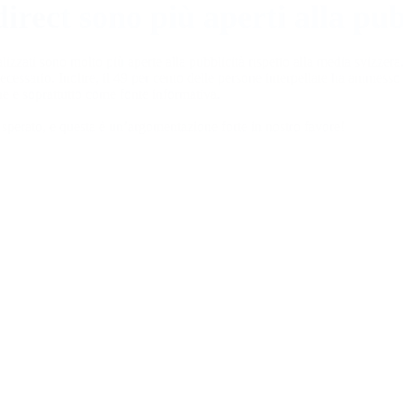
 direct sono più aperti alla pub
ati sono molto più aperte alla pubblicità rispetto alla media svizzera. 
cessario. Inoltre, il 49 per cento delle persone interpellate ha ammesso di
 e soprattutto come fonte informativa.

to sperato, e questa è un’argomentazione forte in nostro favore!