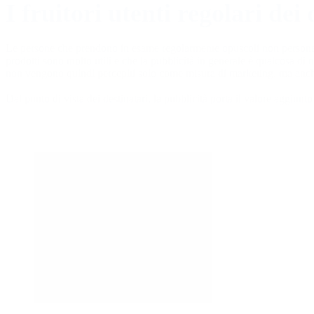
I fruitori utenti regolari dei
Le persone che prendono in esame regolarmente opuscoli non personalizz
prodotti sono molto utili e che la pubblicità in generale è qualcosa di ne
non vengono quindi percepiti solo come misura di marketing, ma anche
Dal punto di vista dei destinatari, la pubblicità porta il valore aggiun