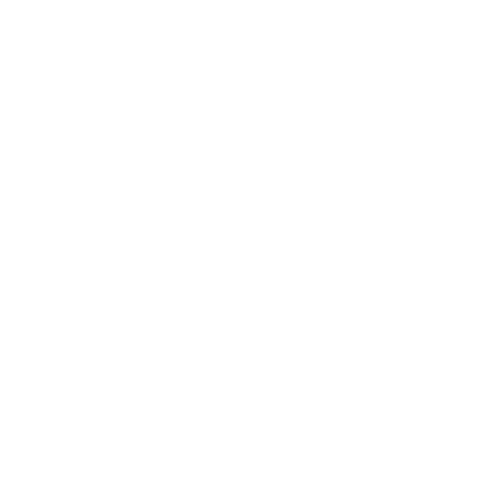
santi osservazioni sulle abitudini di utilizzo e consumo delle singole ca
li ai prezzi. Oltre il 20 per cento di loro ammette di prestare particolare
nomia domestica e sono molto felici di essere informate su offerte specia
d’acquisto.