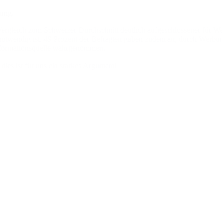
ung.
m Vergleich zum Schweizer Durchschnitt deutlich aufgeschlossener für
otwendig ist. 49 Prozent der Befragten gaben zudem an, durch Werbung
Informationsquelle wahrgenommen.
ies ist für uns ein starkes Argument!