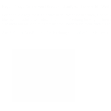
Regelmässige Nutzer von Directs sind aufgeschlossener für Werb
Personen, die regelmässig unadressierte Prospekte beachten, sind i
über neue Produkte sehr nützlich sind und Werbung im Allgemeinen n
also nicht nur als Marketingmassnahme, sondern vielmehr auch als 
Aus Sicht der Empfänger liefert Werbung einen erhofften Mehrwert – d