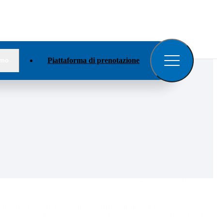
Apri
il
menu
Piattaforma di prenotazione
amo
uno dei canali di comunicazione più importanti quando si tratta di 
à non indirizzata almeno una volta in settimana. Si tratta di 3,271
omunicazione è responsabile dell’economia domestica e si informa in