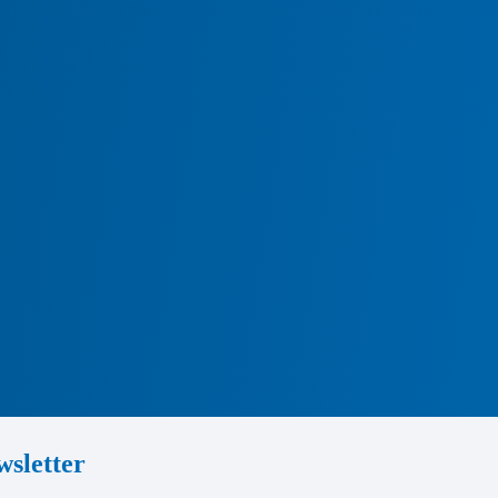
nviarvi degli approfondimenti interessanti su misura per il vostro gruppo 
any.ch
sletter