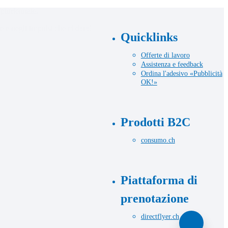
pluriennale.
e negli impulsi che ci darà!
Quicklinks
Offerte di lavoro
Assistenza e feedback
Ordina l'adesivo «Pubblicità
OK!»
Prodotti B2C
consumo.ch
Piattaforma di
prenotazione
directflyer.ch