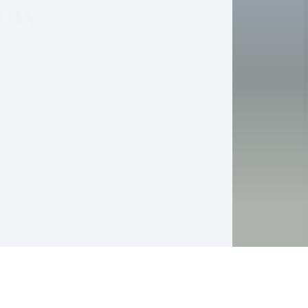
pany AG
bipp e membro della direzione. 
Palma
e della filiale di Berna, poi nel 2024 ha assunto la direzione della pr
to lieti di occupare questa posizione chiave con una personalità interna.