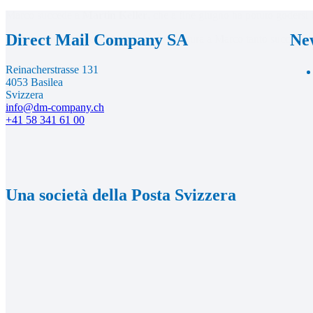
Marco succede a
Martin Keller
, che a fine giugno ha potuto godersi
Footer
Direct Mail Company SA
New
La direzione di Direct Mail Company augura a Marco tanto successo e 
Reinacherstrasse 131
4053 Basilea
Svizzera
info@dm-company.ch
+41 58 341 61 00
Una società della Posta Svizzera