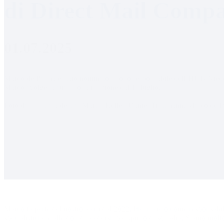
di Direct Mail Com
01.07.2025
Marco de Palma è stato nominato nuovo responsabile dell’HUB Nieder
Marco svolge la sua nuova funzione dal 1° luglio.

Foto da sinistra a destra: Martin Keller, Daniel Truttmann, Marco de 
Marco fa parte del nostro team dal 2022. Ha iniziato come responsabil
specialistiche e alle doti di leadership e spirito di squadra. Siamo mol