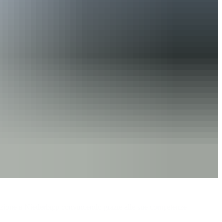
oduzione a Niederbipp convincendo grazie alle sue competenze