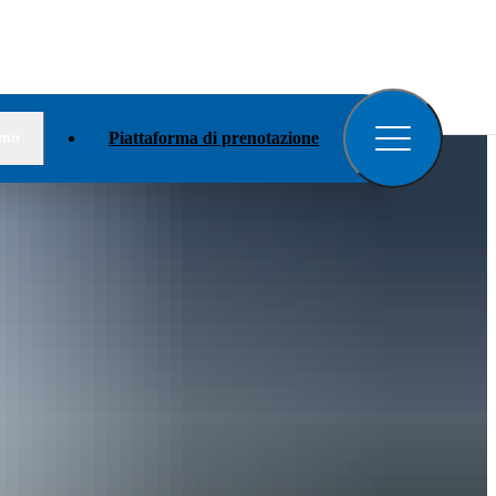
Apri
il
menu
Piattaforma di prenotazione
amo