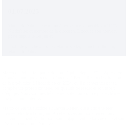
01.07.2025
Marco de Palma a été nommé nouveau responsable du HUB 
Niederbipp et membre de la direction. Il occupe son nouveau 
poste depuis le 1er juillet.

Photo de gauche à droite : Martin Keller, Daniel Truttmann, 
Marco de Palma
Marco de Palma fait partie de notre équipe depuis 2022. Après avoir
débuté en tant que directeur d’agence à Berne, il a pris la direction
de la production à Niederbipp en 2024, où il a convaincu par sa
compétence professionnelle, ses qualités de leader et son esprit
d’équipe. Nous sommes très heureux de pourvoir ce poste clé avec
une personne interne.
Marco de Palma succède à
Martin Keller
, qui a pris une bien
méritée retraite à la fin juin. À cette occasion, nous remercions
chaleureusement Martin pour son engagement de longue date et son
dévouement à toute épreuve.