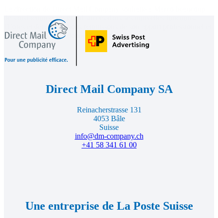
La direction de Direct Mail Company souhaite à Marco beaucoup
de satisfaction et un grand succès dans ses nouvelles fonctions.
Direct
D’ores et déjà, nous nous réjouissons de son apport professionnel et
Mail
Footer
des impulsions qu’il donnera à notre entreprise !
Company,
vers
la
page
d'accueil
Direct Mail Company SA
Reinacherstrasse 131
4053 Bâle
Suisse
info@dm-company.ch
+41 58 341 61 00
Une entreprise de La Poste Suisse