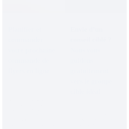
Planifier et 
Envie d’un 
commander 
conseil ciblé ? 
votre prochaine 
Nous vous 
commande de 
guidons 
flyers en ligne
gratuitement 
vers le groupe 
cible idéal
Avec directflyer.ch, faites 
imprimer et distribuer votre 
flyer dans la zone de 
Nous identifions le niveau 
distribution souhaitée ou 
d’affinité de votre groupe 
planifiez votre prochaine 
cible avec la publicité non 
distribution de prospectus 
adressée, sa manière 