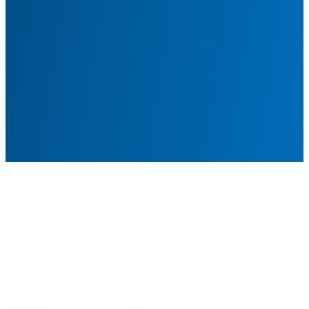
3,380 mios
d’utilisateurs de Directs par semaine
86%
des utilisateurs de Directs sont responsables du foyer
Demander conseil dans votre
région