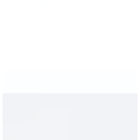
Calculatrice papier
Longueur en mm
Largeur en mm
Poids en g/m2
Nombre de feuilles
Poids total:
-- g