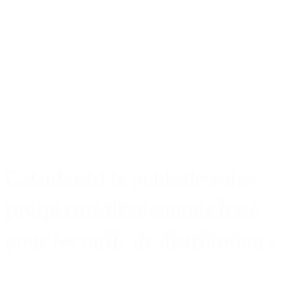
Alexander Steinmann
Key Account Manager
alexander.steinmann@dm-company.ch
+41 58 341 61 04
Écrire un e-mail
Calculez ici le poids de votre
prospectus/flyer comme base
pour les tarifs de distribution :