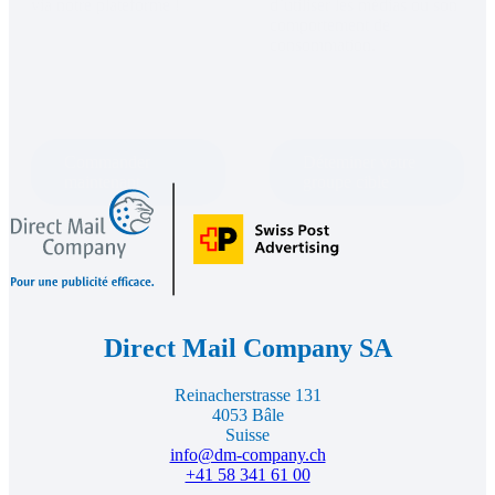
via notre plateforme !
d’utiliser les médias ou son 
comportement de 
consommation.
Commander
Déteminer votre
maintenant
groupe cible
Direct
Mail
Footer
Company,
vers
la
page
d'accueil
Direct Mail Company SA
Reinacherstrasse 131
4053 Bâle
Suisse
info@dm-company.ch
+41 58 341 61 00