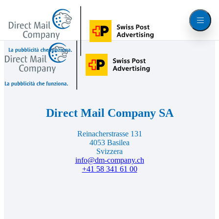
Direct
Apri
Mail
il
Company,
menu
alla
Direct
pagina
Mail
Footer
iniziale
Tutti
Company,
alla
i
pagina
iniziale
prodotti
Direct
Direct Mail Company SA
Mail
Reinacherstrasse 131
4053 Basilea
Company
Svizzera
info@dm-company.ch
+41 58 341 61 00